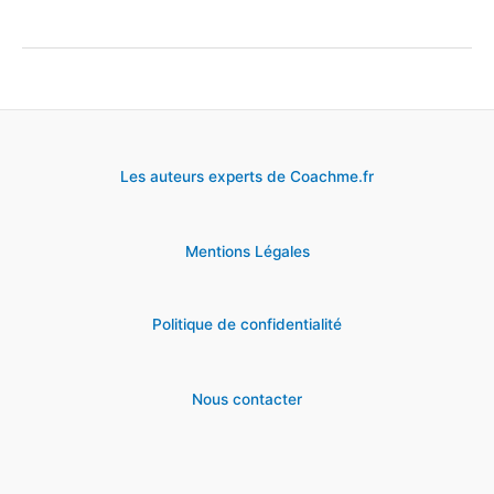
pour
confirmer
sa
présence
en
Les auteurs experts de Coachme.fr
entretien
d’embauche
Mentions Légales
Politique de confidentialité
Nous contacter