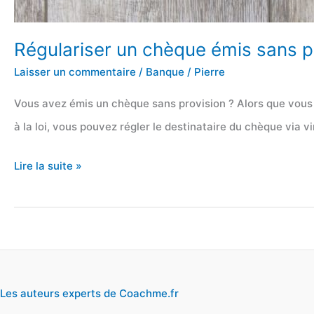
Régulariser un chèque émis sans pr
Laisser un commentaire
/
Banque
/
Pierre
Vous avez émis un chèque sans provision ? Alors que vous 
à la loi, vous pouvez régler le destinataire du chèque via
Régulariser
Lire la suite »
un
chèque
émis
sans
provision
Les auteurs experts de Coachme.fr
à