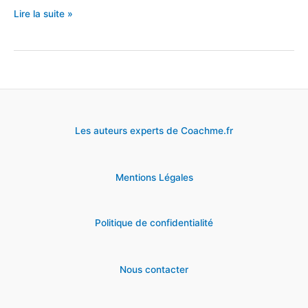
Email
Lire la suite »
pour
annuler
/
déplacer
un
Les auteurs experts de Coachme.fr
entretien
d’embauche
Mentions Légales
Politique de confidentialité
Nous contacter