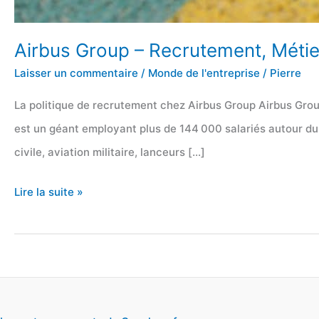
Airbus Group – Recrutement, Métier
Laisser un commentaire
/
Monde de l'entreprise
/
Pierre
La politique de recrutement chez Airbus Group Airbus Grou
est un géant employant plus de 144 000 salariés autour du g
civile, aviation militaire, lanceurs […]
Airbus
Lire la suite »
Group
–
Recrutement,
Métiers,
Carrières