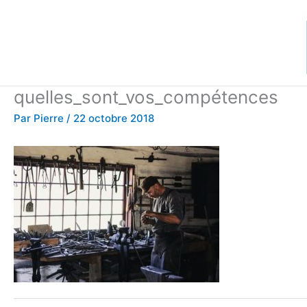
Aller
au
contenu
quelles_sont_vos_compétences
Par
Pierre
/
22 octobre 2018