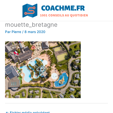
Aller
au
contenu
mouette_bretagne
Par
Pierre
/
8 mars 2020
←
Fichier média précédent