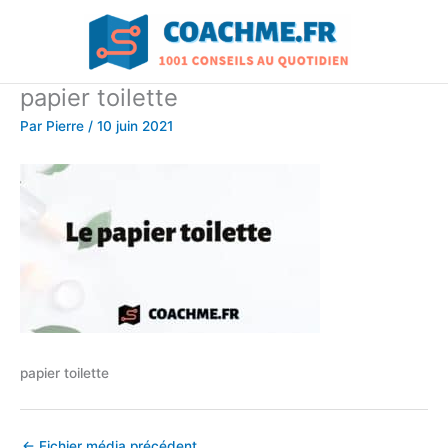
Aller
au
contenu
papier toilette
Par
Pierre
/
10 juin 2021
papier toilette
←
Fichier média précédent