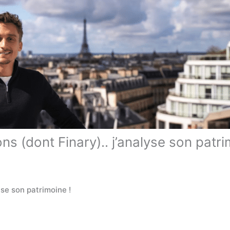
s (dont Finary).. j’analyse son patri
yse son patrimoine !