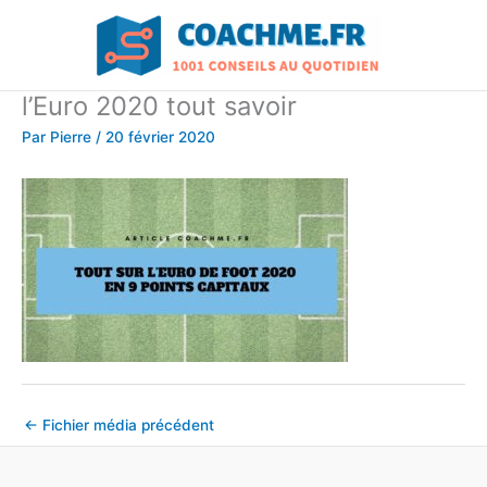
Aller
au
contenu
l’Euro 2020 tout savoir
Par
Pierre
/
20 février 2020
←
Fichier média précédent