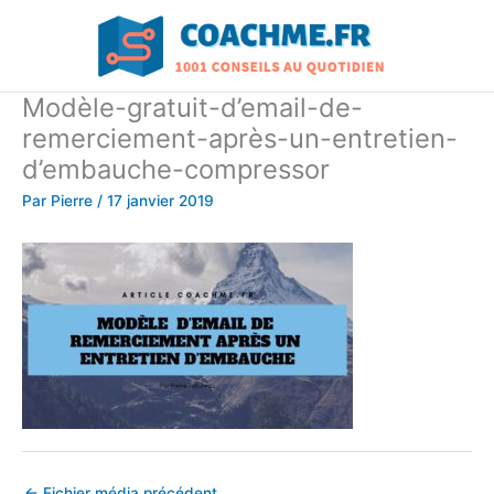
Aller
au
contenu
Modèle-gratuit-d’email-de-
remerciement-après-un-entretien-
d’embauche-compressor
Par
Pierre
/
17 janvier 2019
←
Fichier média précédent