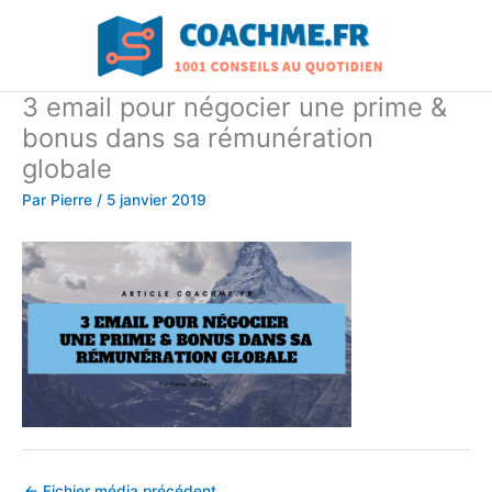
Aller
au
contenu
3 email pour négocier une prime &
bonus dans sa rémunération
globale
Par
Pierre
/
5 janvier 2019
←
Fichier média précédent