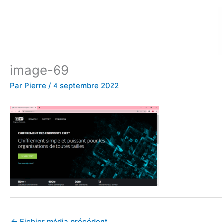
Aller
au
contenu
image-69
Par
Pierre
/
4 septembre 2022
←
Fichier média précédent