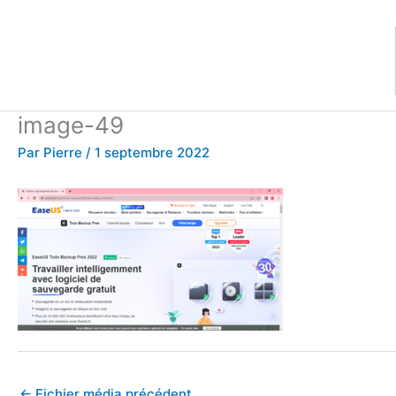
Aller
au
contenu
image-49
Par
Pierre
/
1 septembre 2022
←
Fichier média précédent