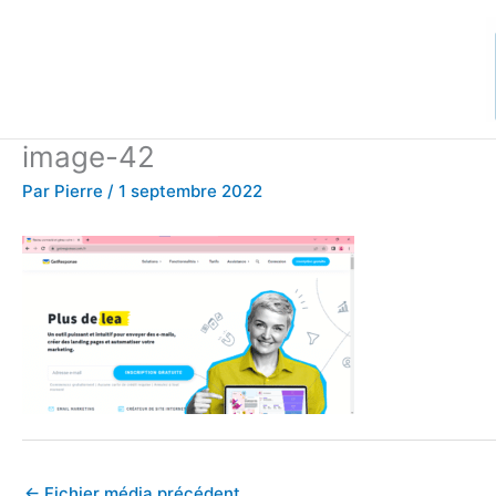
Aller
au
contenu
image-42
Par
Pierre
/
1 septembre 2022
←
Fichier média précédent