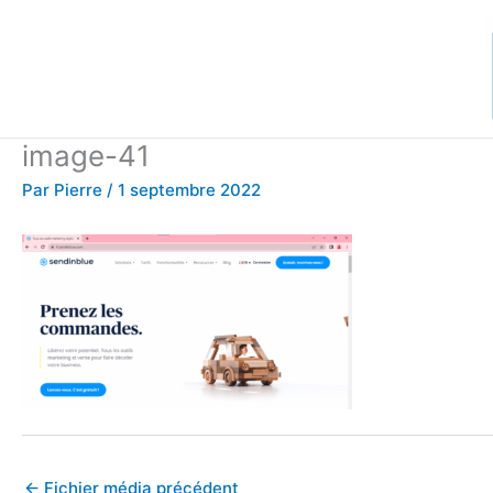
Aller
au
contenu
image-41
Par
Pierre
/
1 septembre 2022
←
Fichier média précédent