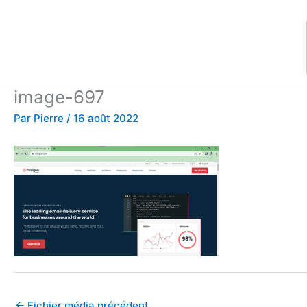
Aller
au
contenu
image-697
Par
Pierre
/
16 août 2022
←
Fichier média précédent