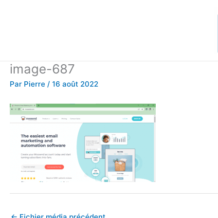
Aller
au
contenu
image-687
Par
Pierre
/
16 août 2022
←
Fichier média précédent