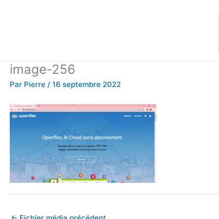
Aller
au
contenu
image-256
Par
Pierre
/
16 septembre 2022
←
Fichier média précédent