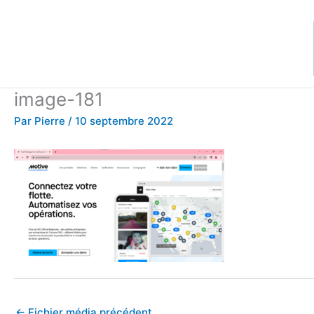
Aller
au
contenu
image-181
Par
Pierre
/
10 septembre 2022
←
Fichier média précédent