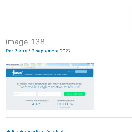
Aller
au
contenu
image-138
Par
Pierre
/
9 septembre 2022
←
Fichier média précédent