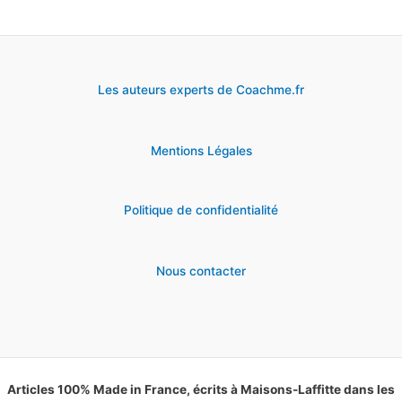
créer
ses
stylos
Les auteurs experts de Coachme.fr
publicitaires
personnalisés
Mentions Légales
Politique de confidentialité
Nous contacter
Articles 100% Made in France, écrits à Maisons-Laffitte dans les