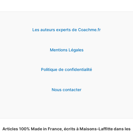
cost
pour
stocker
Les auteurs experts de Coachme.fr
des
données
Mentions Légales
en
ligne
Politique de confidentialité
Nous contacter
Articles 100% Made in France, écrits à Maisons-Laffitte dans les