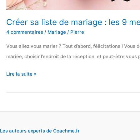
Créer sa liste de mariage : les 9 me
4 commentaires
/
Mariage
/
Pierre
Vous allez vous marier ? Tout d’abord, félicitations ! Vous 
mariée, choisir l’endroit de la réception, et peut-être vous
Créer
Lire la suite »
sa
liste
de
mariage
:
Les auteurs experts de Coachme.fr
les