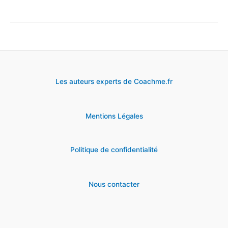
secrets
sur
la
politique
de
Les auteurs experts de Coachme.fr
recrutement
de
Mentions Légales
Bouygues
Telecom
Politique de confidentialité
Nous contacter