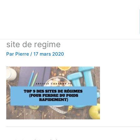
Aller
au
contenu
site de regime
Par
Pierre
/
17 mars 2020