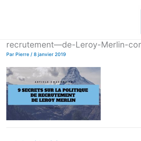
Aller
au
contenu
recrutement—de-Leroy-Merlin-co
Par
Pierre
/
8 janvier 2019