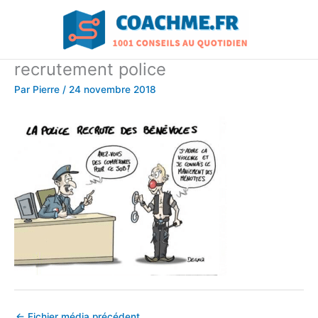
Aller
au
contenu
recrutement police
Par
Pierre
/
24 novembre 2018
←
Fichier média précédent