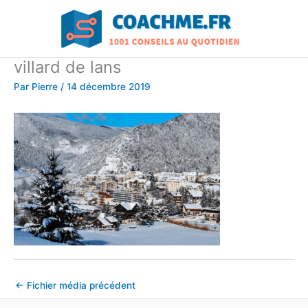
Aller
au
contenu
villard de lans
Par
Pierre
/
14 décembre 2019
←
Fichier média précédent