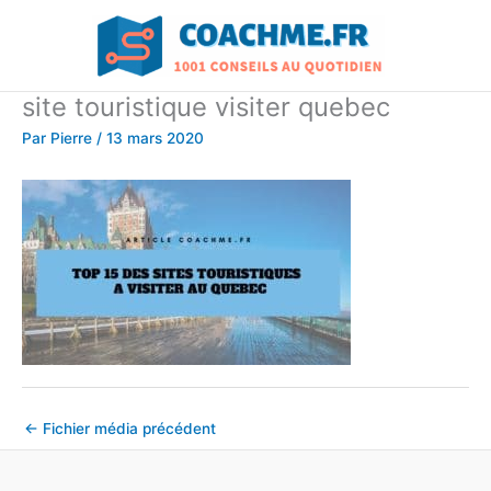
Aller
au
contenu
site touristique visiter quebec
Par
Pierre
/
13 mars 2020
←
Fichier média précédent