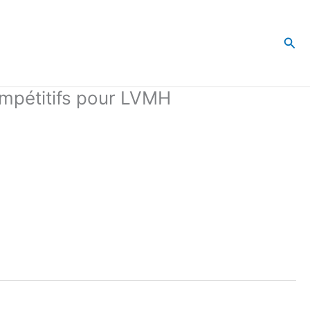
Rec
compétitifs pour LVMH