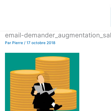
Aller
au
contenu
email-demander_augmentation_sal
Par
Pierre
/
17 octobre 2018